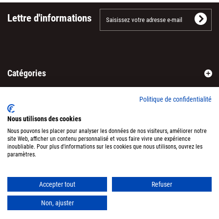
Lettre d'informations
Catégories
Informations
Politique de confidentialité
R.G.P.D.
Nous utilisons des cookies
Nous pouvons les placer pour analyser les données de nos visiteurs, améliorer notre
Mon compte
site Web, afficher un contenu personnalisé et vous faire vivre une expérience
inoubliable. Pour plus d'informations sur les cookies que nous utilisons, ouvrez les
paramètres.
Informations sur votre boutique
Accepter tout
Refuser
Non, ajuster