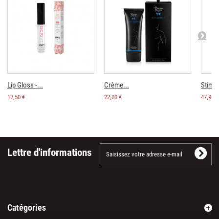
Lip Gloss -...
Crème...
Stimul
12,50 €
22,00 €
47,90 €
Lettre d'informations
Catégories