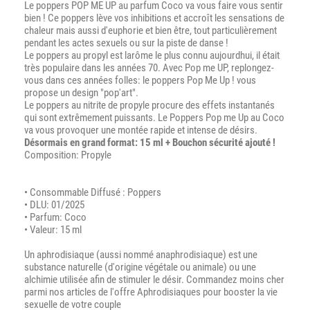
Le poppers POP ME UP au parfum Coco va vous faire vous sentir
bien ! Ce poppers lève vos inhibitions et accroît les sensations de
chaleur mais aussi d'euphorie et bien être, tout particulièrement
pendant les actes sexuels ou sur la piste de danse !
Le poppers au propyl est larôme le plus connu aujourdhui, il était
très populaire dans les années 70. Avec Pop me UP, replongez-
vous dans ces années folles: le poppers Pop Me Up ! vous
propose un design "pop'art".
Le poppers au nitrite de propyle procure des effets instantanés
qui sont extrêmement puissants. Le Poppers Pop me Up au Coco
va vous provoquer une montée rapide et intense de désirs.
Désormais en grand format: 15 ml + Bouchon sécurité ajouté !
Composition: Propyle
• Consommable Diffusé : Poppers
• DLU: 01/2025
• Parfum: Coco
• Valeur: 15 ml
Un aphrodisiaque (aussi nommé anaphrodisiaque) est une
substance naturelle (d'origine végétale ou animale) ou une
alchimie utilisée afin de stimuler le désir. Commandez moins cher
parmi nos articles de l'offre Aphrodisiaques pour booster la vie
sexuelle de votre couple